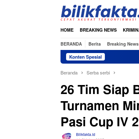
Loncat
ke
konten
HOME
BREAKING NEWS
KRIMIN
BERANDA
Berita
Breaking News
Konten Spesial
Beranda
Serba serbi
26 Tim Siap 
Turnamen Min
Pasi Cup IV 
Bilikfakta.id