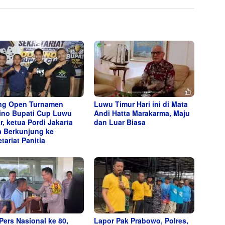
ng Open Turnamen
Luwu Timur Hari ini di Mata
no Bupati Cup Luwu
Andi Hatta Marakarma, Maju
r, ketua Pordi Jakarta
dan Luar Biasa
a Berkunjung ke
tariat Panitia
 Pers Nasional ke 80,
Lapor Pak Prabowo, Polres,