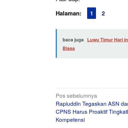
Halaman:
1
2
baca juga
Luwu Timur Hari in
Biasa
Navigasi
Pos sebelumnya
pos
Rapiuddin Tegaskan ASN da
CPNS Harus Proaktif Tingka
Kompetensi