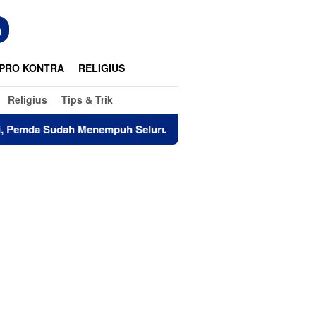
n
PRO KONTRA
RELIGIUS
Religius
Tips & Trik
h Menempuh Seluruh Tahapan
Pemkab Lutim Dorong Lahi