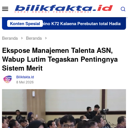
Loncat
Menu
ke
Mobile
konten
Turnamen Domino K72 Kalaena Perebutan total Hadiah Rp 35 jut
Konten Spesial
Beranda
Beranda
Ekspose Manajemen Talenta ASN,
Wabup Lutim Tegaskan Pentingnya
Sistem Merit
Bilikfakta.id
8 Mei 2026