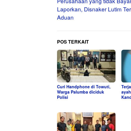
pos
Perusahaan yang tidak Baya
Laporkan, Disnaker Lutim Te
Aduan
POS TERKAIT
Curi Handphone di Towuti,
Terj
Warga Palumba diciduk
ayah
Polisi
Kand