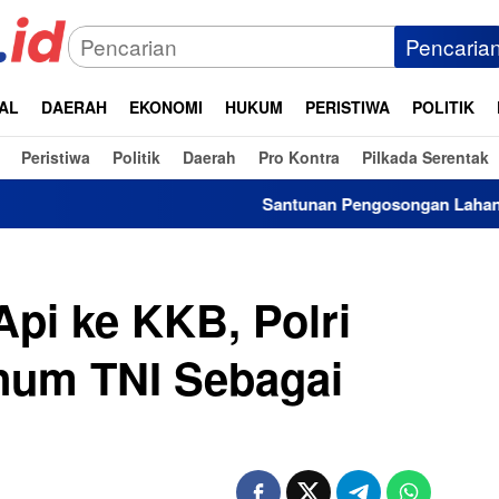
Pencaria
AL
DAERAH
EKONOMI
HUKUM
PERISTIWA
POLITIK
Peristiwa
Politik
Daerah
Pro Kontra
Pilkada Serentak
Santunan Pengosongan Lahan Laoli Capai Rp16 M
Api ke KKB, Polri
num TNI Sebagai