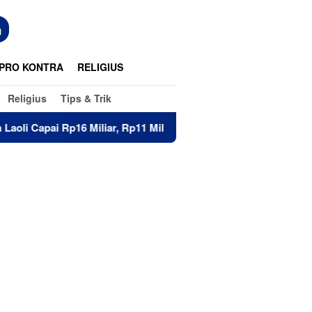
n
PRO KONTRA
RELIGIUS
Religius
Tips & Trik
iliar, Rp11 Miliar Sudah Diterima 83 Warga
Di Hadapan