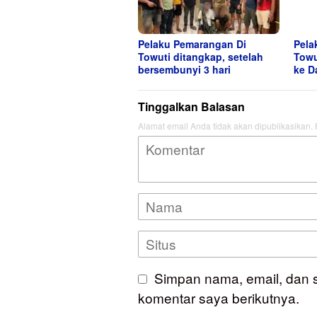
Pelaku Pemarangan Di
Pela
Towuti ditangkap, setelah
Towu
bersembunyi 3 hari
ke D
Tinggalkan Balasan
Alamat email Anda tidak akan dipublikasikan.
Simpan nama, email, dan 
komentar saya berikutnya.