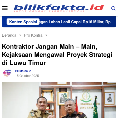
Loncat
Menu
ke
Mobile
konten
nan Pengosongan Lahan Laoli Capai Rp16 Miliar, Rp11 Miliar S
Konten Spesial
Beranda
Pro Kontra
Kontraktor Jangan Main – Main,
Kejaksaan Mengawal Proyek Strategi
di Luwu Timur
Bilikfakta.id
15 Oktober 2025