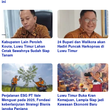
ini
Kabupaten Lain Peroleh
24 Bupati dan Walikota akan
Kouta, Luwu Timur Lahan
Hadiri Puncak Harkopnas di
Cetak Sawahnya Sudah Siap
Luwu Timur
Tanam
Perjalanan ESG PT Vale
Luwu Timur Buka Kran
Menguat pada 2025, Fondasi
Kemajuan, Lampia Siap jadi
keberlanjutan Strategi Bisnis
Kawasan Ekonomi Baru
jangka Panjang