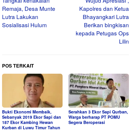
pos
Tangkal kenakalan
Wujud Apresiasi ,
Remaja, Desa Munte
Kapolres dan Ketua
Lutra Lakukan
Bhayangkari Lutra
Sosialisasi Hulum
Berikan bingkisan
kepada Petugas Ops
Lilin
POS TERKAIT
Bukti Ekonomi Membaik,
Serahkan 3 Ekor Sapi Qurban,
Sebanyak 2019 Ekor Sapi dan
Warga berharap PT POMU
187 Ekor Kambing Hewan
Segera Beroperasi
Kurban di Luwu Timur Tahun