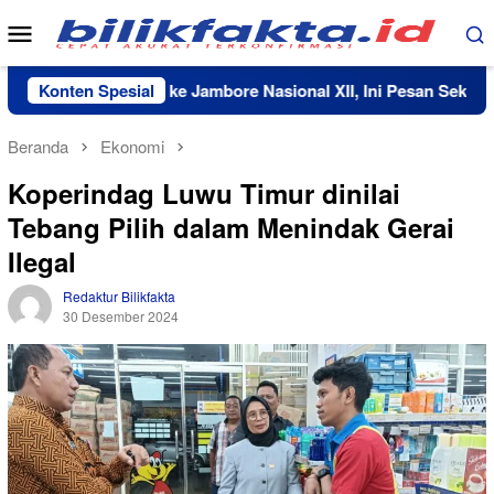
Loncat
Menu
ke
Mobile
konten
 Nama Daerah ke Jambore Nasional XII, Ini Pesan Sekda Luwu 
Konten Spesial
Beranda
Ekonomi
Koperindag Luwu Timur dinilai
Tebang Pilih dalam Menindak Gerai
Ilegal
Redaktur Bilikfakta
30 Desember 2024