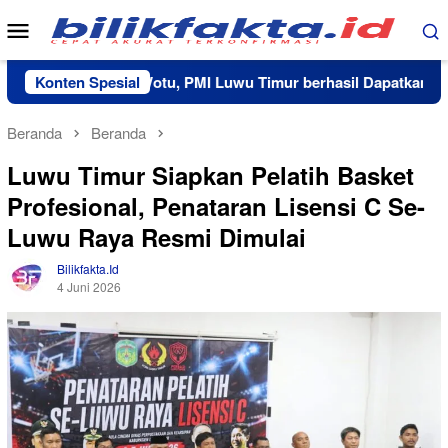
Loncat
Menu
ke
Mobile
konten
erja Sama RS Wotu, PMI Luwu Timur berhasil Dapatkan 20 Kant
Konten Spesial
Beranda
Beranda
Luwu Timur Siapkan Pelatih Basket
Profesional, Penataran Lisensi C Se-
Luwu Raya Resmi Dimulai
Bilikfakta.id
4 Juni 2026