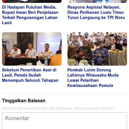
Di Hadapan Puluhan Media,
Respons Aspirasi Nelayan,
Bupati Irwan Beri Penjelasan
Dinas Perikanan Luwu Timur
Terkait Pengosongan Lahan
Turun Langsung ke TPI Wotu
Laoli
Sebelum Penertiban Aset di
Pemkab Lutim Dorong
Laoli, Pemda Sudah
Lahirnya Wirausaha Muda
Menempuh Seluruh Tahapan
Lewat Pelatihan
Kewirausahaan Pemula
Tinggalkan Balasan
Alamat email Anda tidak akan dipublikasikan.
Ruas yang wajib ditandai
*