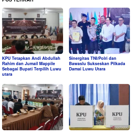
KPU Tetapkan Andi Abdullah
Sinergitas TNI/Polri dan
Rahim dan Jumail Mappile
Bawaslu Sukseskan Pilkada
Sebagai Bupati Terpilih Luwu
Damai Luwu Utara
utara