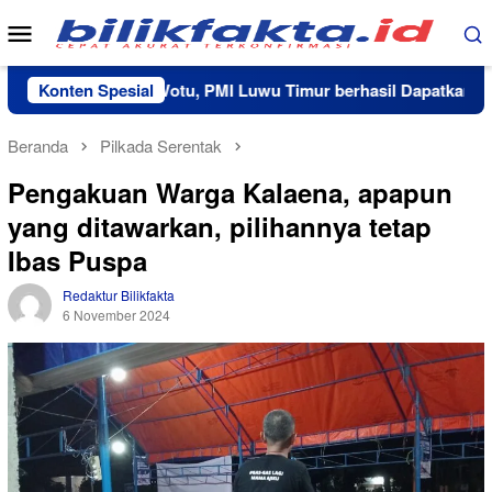
Loncat
Menu
ke
Mobile
konten
ja Sama RS Wotu, PMI Luwu Timur berhasil Dapatkan 20 Kanton
Konten Spesial
Beranda
Pilkada Serentak
Pengakuan Warga Kalaena, apapun
yang ditawarkan, pilihannya tetap
Ibas Puspa
Redaktur Bilikfakta
6 November 2024