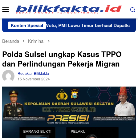
Loncat
Menu
ke
Mobile
konten
Kerja Sama RS Wotu, PMI Luwu Timur berhasil Dapatkan 20 Kan
Konten Spesial
Beranda
Kriminal
Polda Sulsel ungkap Kasus TPPO
dan Perlindungan Pekerja Migran
Redaktur Bilikfakta
15 November 2024