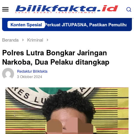
Loncat
Menu
ke
Mobile
konten
mkab Lutim Perkuat JITUPASNA, Pastikan Pemulihan Pascaben
Konten Spesial
Beranda
Kriminal
Polres Lutra Bongkar Jaringan
Narkoba, Dua Pelaku ditangkap
Redaktur Bilikfakta
3 Oktober 2024