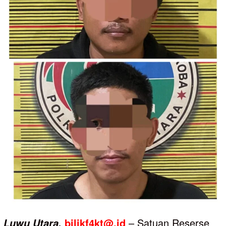
bilikf4kt@.id
– Satuan Reserse
Luwu
Utara,