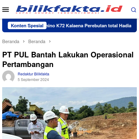
Loncat
Menu
ke
Mobile
konten
Turnamen Domino K72 Kalaena Perebutan total Hadiah Rp 35 ju
Konten Spesial
Beranda
Beranda
PT PUL Bantah Lakukan Operasional
Pertambangan
Redaktur Bilikfakta
5 September 2024