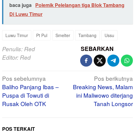
baca juga
Polemik Pelelangan tiga Blok Tambang
Di Luwu Timur
Luwu Timur
Pt Pul
Smelter
Tambang
Ussu
SEBARKAN
Penulis: Red
Editor: Red
Navigasi
Pos sebelumnya
Pos berikutnya
pos
Baliho Panjang Ibas –
Breaking News, Malam
Puspa di Towuti di
ini Maliwowo diterjang
Rusak Oleh OTK
Tanah Longsor
POS TERKAIT