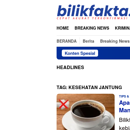
Loncat
ke
konten
HOME
BREAKING NEWS
KRIMIN
BERANDA
Berita
Breaking News
Konten Spesial
HEADLINES
TAG:
KESEHATAN JANTUNG
TIPS &
Apa
Man
Bili
kebi