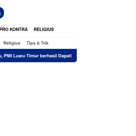
n
PRO KONTRA
RELIGIUS
Religius
Tips & Trik
MI Luwu Timur berhasil Dapatkan 20 Kantong Darah di Burau