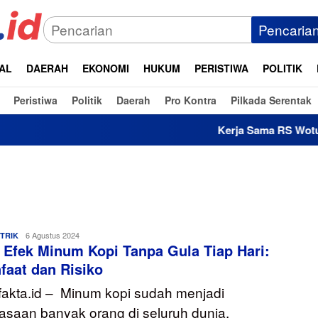
Pencaria
AL
DAERAH
EKONOMI
HUKUM
PERISTIWA
POLITIK
Peristiwa
Politik
Daerah
Pro Kontra
Pilkada Serentak
Kerja Sama RS Wotu, P
bilikfakta.id
6 Agustus 2024
 TRIK
 Efek Minum Kopi Tanpa Gula Tiap Hari:
faat dan Risiko
kfakta.id – Minum kopi sudah menjadi
asaan banyak orang di seluruh dunia.