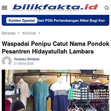
Loncat
Menu
ke
Mobile
konten
Menyoal Manfaat PSN Pertambangan Nikel Bagi Kemajuan Luwu
Konten Spesial
Beranda
Kriminal
Waspadai Penipu Catut Nama Pondok
Pesantren Hidayatullah Lambara
Redaktur Bilikfakta
21 Maret 2025