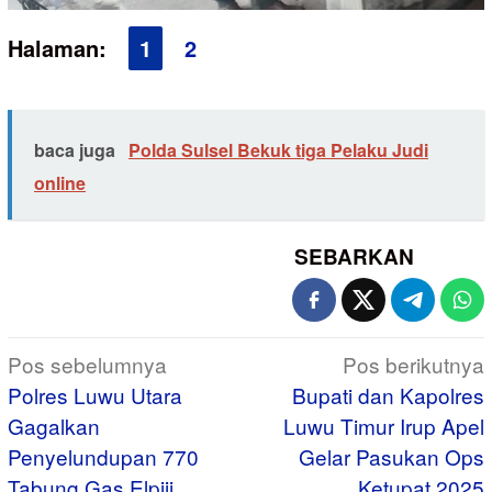
Halaman:
1
2
baca juga
Polda Sulsel Bekuk tiga Pelaku Judi
online
SEBARKAN
Navigasi
Pos sebelumnya
Pos berikutnya
pos
Polres Luwu Utara
Bupati dan Kapolres
Gagalkan
Luwu Timur Irup Apel
Penyelundupan 770
Gelar Pasukan Ops
Tabung Gas Elpiji
Ketupat 2025