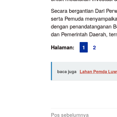
Secara bergantian Dari Perw
serta Pemuda menyampaika
dengan penandatanganan Be
dan Pemerintah Daerah, ter
Halaman:
1
2
baca juga
Lahan Pemda Luwu 
Navigasi
Pos sebelumnya