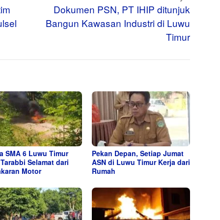
tim
Dokumen PSN, PT IHIP ditunjuk
ulsel
Bangun Kawasan Industri di Luwu
Timur
a SMA 6 Luwu Timur
Pekan Depan, Setiap Jumat
 Tarabbi Selamat dari
ASN di Luwu Timur Kerja dari
karan Motor
Rumah