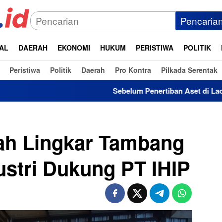
Pencaria
AL
DAERAH
EKONOMI
HUKUM
PERISTIWA
POLITIK
Peristiwa
Politik
Daerah
Pro Kontra
Pilkada Serentak
Sebelum Penertiban Aset di Laoli, Pemda 
ah Lingkar Tambang
stri Dukung PT IHIP