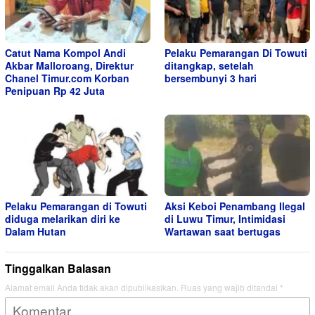
Catut Nama Kompol Andi
Pelaku Pemarangan Di Towuti
Akbar Malloroang, Direktur
ditangkap, setelah
Chanel Timur.com Korban
bersembunyi 3 hari
Penipuan Rp 42 Juta
Pelaku Pemarangan di Towuti
Aksi Keboi Penambang Ilegal
diduga melarikan diri ke
di Luwu Timur, Intimidasi
Dalam Hutan
Wartawan saat bertugas
Tinggalkan Balasan
Alamat email Anda tidak akan dipublikasikan.
Ruas yang wajib ditandai
*