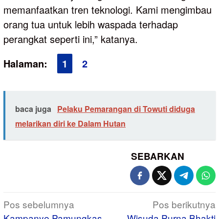
memanfaatkan tren teknologi. Kami mengimbau
orang tua untuk lebih waspada terhadap
perangkat seperti ini,” katanya.
Halaman:
1
2
baca juga
Pelaku Pemarangan di Towuti diduga
melarikan diri ke Dalam Hutan
SEBARKAN
Navigasi
Pos sebelumnya
Pos berikutnya
pos
Kampanye Pamungkas
Wisuda Purna Bhakti