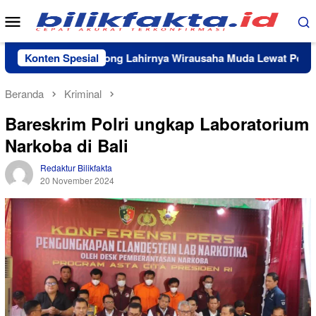
Loncat
Menu
ke
Mobile
konten
ab Lutim Dorong Lahirnya Wirausaha Muda Lewat Pelatihan K
Konten Spesial
Beranda
Kriminal
Bareskrim Polri ungkap Laboratorium
Narkoba di Bali
Redaktur Bilikfakta
20 November 2024