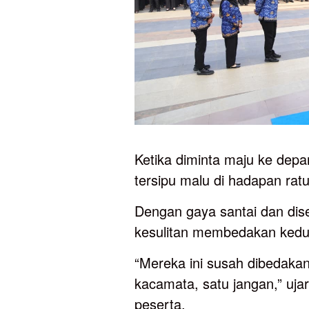
Ketika diminta maju ke dep
tersipu malu di hadapan rat
Dengan gaya santai dan dis
kesulitan membedakan kedu
“Mereka ini susah dibedaka
kacamata, satu jangan,” uja
peserta.