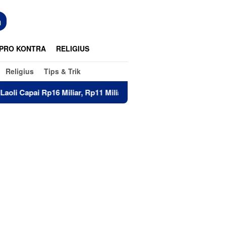
n
PRO KONTRA
RELIGIUS
Religius
Tips & Trik
6 Miliar, Rp11 Miliar Sudah Diterima 83 Warga
Di Hadap