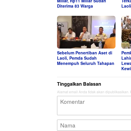
Miliar, Rp11 Miliar Sudah
Terk
Diterima 83 Warga
Laol
Sebelum Penertiban Aset di
Pemk
Laoli, Pemda Sudah
Lahi
Menempuh Seluruh Tahapan
Lewa
Kewi
Tinggalkan Balasan
Alamat email Anda tidak akan dipublikasikan.