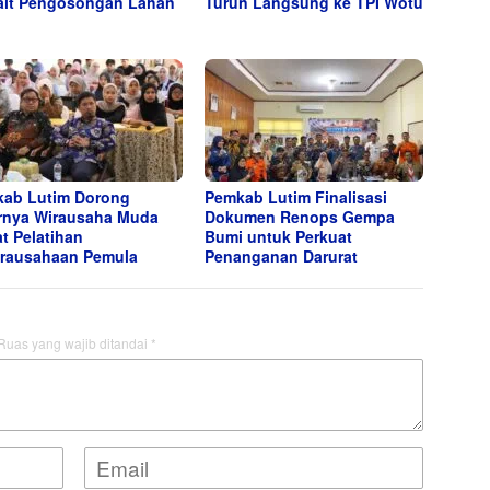
ait Pengosongan Lahan
Turun Langsung ke TPI Wotu
i
ab Lutim Dorong
Pemkab Lutim Finalisasi
rnya Wirausaha Muda
Dokumen Renops Gempa
t Pelatihan
Bumi untuk Perkuat
rausahaan Pemula
Penanganan Darurat
Ruas yang wajib ditandai
*