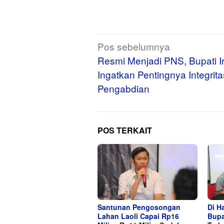
Navigasi
Pos sebelumnya
pos
Resmi Menjadi PNS, Bupati 
Ingatkan Pentingnya Integrit
Pengabdian
POS TERKAIT
Santunan Pengosongan
Di H
Lahan Laoli Capai Rp16
Bupa