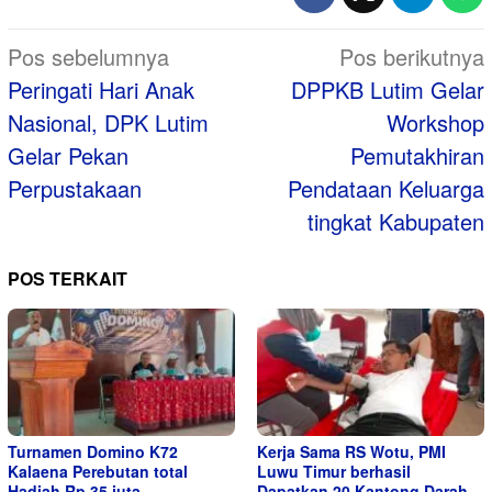
Navigasi
Pos sebelumnya
Pos berikutnya
pos
Peringati Hari Anak
DPPKB Lutim Gelar
Nasional, DPK Lutim
Workshop
Gelar Pekan
Pemutakhiran
Perpustakaan
Pendataan Keluarga
tingkat Kabupaten
POS TERKAIT
Turnamen Domino K72
Kerja Sama RS Wotu, PMI
Kalaena Perebutan total
Luwu Timur berhasil
Hadiah Rp 35 juta
Dapatkan 20 Kantong Darah