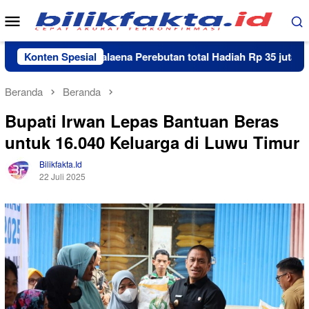
Loncat
Menu
ke
Mobile
konten
omino K72 Kalaena Perebutan total Hadiah Rp 35 juta
Konten Spesial
K
Beranda
Beranda
Bupati Irwan Lepas Bantuan Beras
untuk 16.040 Keluarga di Luwu Timur
Bilikfakta.id
22 Juli 2025