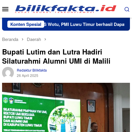
Loncat
Menu
ke
Mobile
konten
Kerja Sama RS Wotu, PMI Luwu Timur berhasil Dapatkan 20 Ka
Konten Spesial
Beranda
Daerah
Bupati Lutim dan Lutra Hadiri
Silaturahmi Alumni UMI di Malili
Redaktur Bilikfakta
26 April 2025