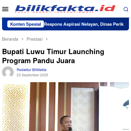
Loncat
Menu
ke
Mobile
konten
Laoli
Konten Spesial
Respons Aspirasi Nelayan, Dinas Perikanan Luwu
Beranda
Prestasi
Bupati Luwu Timur Launching
Program Pandu Juara
Redaktur Bilikfakta
23 September 2025