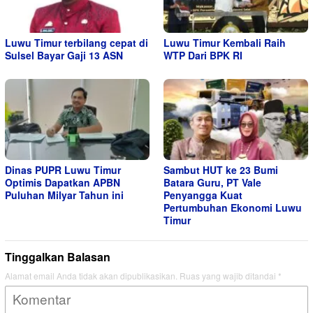
Luwu Timur terbilang cepat di
Luwu Timur Kembali Raih
Sulsel Bayar Gaji 13 ASN
WTP Dari BPK RI
Dinas PUPR Luwu Timur
Sambut HUT ke 23 Bumi
Optimis Dapatkan APBN
Batara Guru, PT Vale
Puluhan Milyar Tahun ini
Penyangga Kuat
Pertumbuhan Ekonomi Luwu
Timur
Tinggalkan Balasan
Alamat email Anda tidak akan dipublikasikan.
Ruas yang wajib ditandai
*