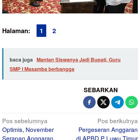
Halaman:
1
2
baca juga
Mantan Siswanya Jadi Bupati, Guru
SMP I Masamba berbangga
SEBARKAN
Navigasi
Pos sebelumnya
Pos berikutnya
pos
Optimis, November
Pergeseran Anggaran
Serapan Anggaran
di APBD P Luwu Timur