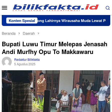
Loncat
Menu
ke
Mobile
konten
 Lutim Dorong Lahirnya Wirausaha Muda Lewat Pelatihan Kew
Konten Spesial
Beranda
Daerah
Bupati Luwu Timur Melepas Jenasah
Andi Murfhy Opu To Makkawaru
Redaktur Bilikfakta
5 Agustus 2025