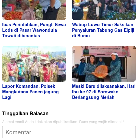
Ibas Perintahkan, Pungli Sewa
Wabup Luwu Timur Saksikan
Lods di Pasar Wawondula
Penyaluran Tabung Gas Elpiji
Towuti diberantas
di Burau
Lapor Komandan, Polsek
Meski Baru dilaksanakan, Hari
Mangkutana Panen jagung
Ibu ke 97 di Sorowako
Lagi
Berlangsung Meriah
Tinggalkan Balasan
Alamat email Anda tidak akan dipublikasikan.
Ruas yang wajib ditandai
*