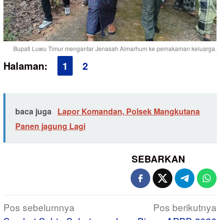
Bupati Luwu Timur mengantar Jenasah Almarhum ke pemakaman keluarga.
Halaman:
1
2
baca juga
Lapor Komandan, Polsek Mangkutana
Panen jagung Lagi
SEBARKAN
Navigasi
Pos sebelumnya
Pos berikutnya