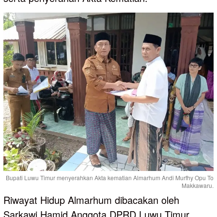
Bupati Luwu Timur menyerahkan Akta kematian Almarhum Andi Murfhy Opu To
Makkawaru.
Riwayat Hidup Almarhum dibacakan oleh
Sarkawi Hamid Anggota DPRD Luwu Timur,