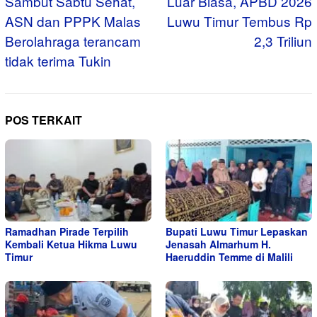
pos
Sambut Sabtu Sehat,
Luar Biasa, APBD 2026
ASN dan PPPK Malas
Luwu Timur Tembus Rp
Berolahraga terancam
2,3 Triliun
tidak terima Tukin
POS TERKAIT
Ramadhan Pirade Terpilih
Bupati Luwu Timur Lepaskan
Kembali Ketua Hikma Luwu
Jenasah Almarhum H.
Timur
Haeruddin Temme di Malili