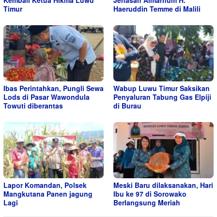
Kembali Ketua Hikma Luwu
Jenasah Almarhum H.
Timur
Haeruddin Temme di Malili
Ibas Perintahkan, Pungli Sewa
Wabup Luwu Timur Saksikan
Lods di Pasar Wawondula
Penyaluran Tabung Gas Elpiji
Towuti diberantas
di Burau
Lapor Komandan, Polsek
Meski Baru dilaksanakan, Hari
Mangkutana Panen jagung
Ibu ke 97 di Sorowako
Lagi
Berlangsung Meriah