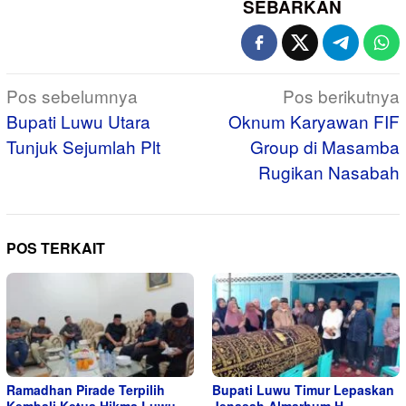
SEBARKAN
Navigasi
Pos sebelumnya
Pos berikutnya
pos
Bupati Luwu Utara
Oknum Karyawan FIF
Tunjuk Sejumlah Plt
Group di Masamba
Rugikan Nasabah
POS TERKAIT
Ramadhan Pirade Terpilih
Bupati Luwu Timur Lepaskan