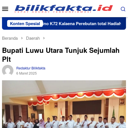
Loncat
Menu
ke
Mobile
konten
Turnamen Domino K72 Kalaena Perebutan total Hadiah Rp 35 ju
Konten Spesial
Beranda
Daerah
Bupati Luwu Utara Tunjuk Sejumlah
Plt
Redaktur Bilikfakta
6 Maret 2025