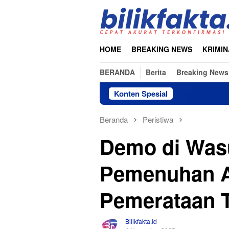
Loncat
ke
konten
HOME
BREAKING NEWS
KRIMIN
BERANDA
Berita
Breaking News
Konten Spesial
Beranda
Peristiwa
Demo di Was
Pemenuhan Ai
Pemerataan T
Bilikfakta.id