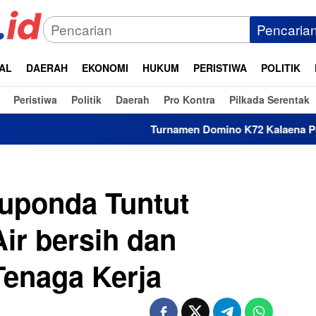
Pencaria
AL
DAERAH
EKONOMI
HUKUM
PERISTIWA
POLITIK
Peristiwa
Politik
Daerah
Pro Kontra
Pilkada Serentak
Turnamen Domino K72 Kalaena Perebutan total Hadia
uponda Tuntut
r bersih dan
enaga Kerja