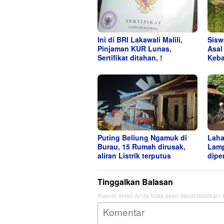
Ini di BRI Lakawali Malili,
Sisw
Pinjaman KUR Lunas,
Asal
Sertifikat ditahan, !
Keba
Puting Beliung Ngamuk di
Laha
Burau, 15 Rumah dirusak,
Lamp
aliran Listrik terputus
dipe
Tinggalkan Balasan
Alamat email Anda tidak akan dipublikasikan.