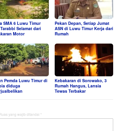
a SMA 6 Luwu Timur
Pekan Depan, Setiap Jumat
 Tarabbi Selamat dari
ASN di Luwu Timur Kerja dari
karan Motor
Rumah
n Pemda Luwu Timur di
Kebakaran di Sorowako, 3
ia diduga
Rumah Hangus, Lansia
rjualbelikan
Tewas Terbakar
Ruas yang wajib ditandai
*