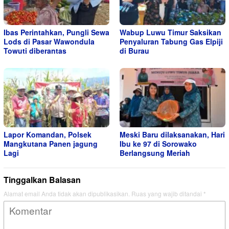
Ibas Perintahkan, Pungli Sewa
Wabup Luwu Timur Saksikan
Lods di Pasar Wawondula
Penyaluran Tabung Gas Elpiji
Towuti diberantas
di Burau
Lapor Komandan, Polsek
Meski Baru dilaksanakan, Hari
Mangkutana Panen jagung
Ibu ke 97 di Sorowako
Lagi
Berlangsung Meriah
Tinggalkan Balasan
Alamat email Anda tidak akan dipublikasikan.
Ruas yang wajib ditandai
*