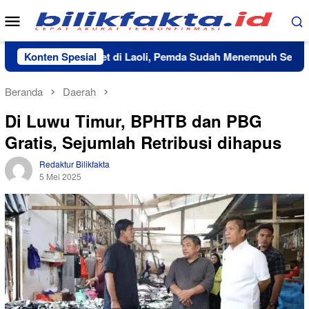
Loncat
Menu
ke
Mobile
konten
rtiban Aset di Laoli, Pemda Sudah Menempuh Seluruh Tahapan
Konten Spesial
Beranda
Daerah
Di Luwu Timur, BPHTB dan PBG
Gratis, Sejumlah Retribusi dihapus
Redaktur Bilikfakta
5 Mei 2025