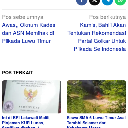
Navigasi
Pos sebelumnya
Pos berikutnya
pos
Awas,, Oknum Kades
Kamis, Bahlil Akan
dan ASN Memihak di
Tentukan Rekomendasi
Pilkada Luwu Timur
Partai Golkar Untuk
Pilkada Se Indonesia
POS TERKAIT
Ini di BRI Lakawali Malili,
Siswa SMA 6 Luwu Timur Asal
Pinjaman KUR Lunas,
Tarabbi Selamat dari
Sertifikat ditahan, !
Kebakaran Motor