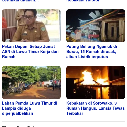
Pekan Depan, Setiap Jumat
Puting Beliung Ngamuk di
ASN di Luwu Timur Kerja dari
Burau, 15 Rumah dirusak,
Rumah
aliran Listrik terputus
Lahan Pemda Luwu Timur di
Kebakaran di Sorowako, 3
Lampia diduga
Rumah Hangus, Lansia Tewas
diperjualbelikan
Terbakar