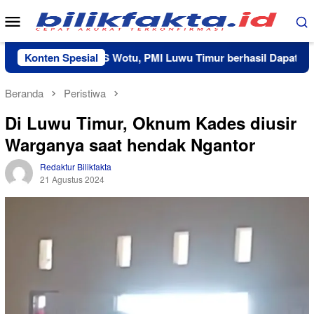
Loncat
Menu
ke
Mobile
konten
Kerja Sama RS Wotu, PMI Luwu Timur berhasil Dapatkan 20 K
Konten Spesial
Beranda
Peristiwa
Di Luwu Timur, Oknum Kades diusir
Warganya saat hendak Ngantor
Redaktur Bilikfakta
21 Agustus 2024