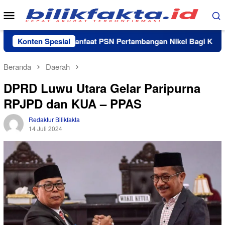
Loncat
Menu
ke
Mobile
konten
Menyoal Manfaat PSN Pertambangan Nikel Bagi Kemajuan
Konten Spesial
Beranda
Daerah
DPRD Luwu Utara Gelar Paripurna
RPJPD dan KUA – PPAS
Redaktur Bilikfakta
14 Juli 2024