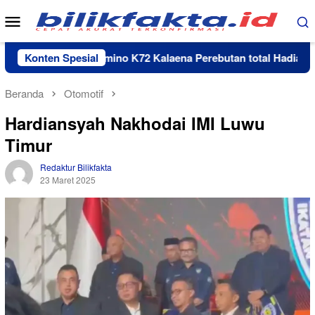
Loncat
Menu
ke
Mobile
konten
Turnamen Domino K72 Kalaena Perebutan total Hadiah Rp 35 
Konten Spesial
Beranda
Otomotif
Hardiansyah Nakhodai IMI Luwu
Timur
Redaktur Bilikfakta
23 Maret 2025