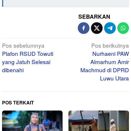
SEBARKAN
Navigasi
Pos sebelumnya
Pos berikutnya
pos
Plafon RSUD Towuti
Nurhaeni PAW
yang Jatuh Selesai
Almarhum Amir
dibenahi
Machmud di DPRD
Luwu Utara
POS TERKAIT