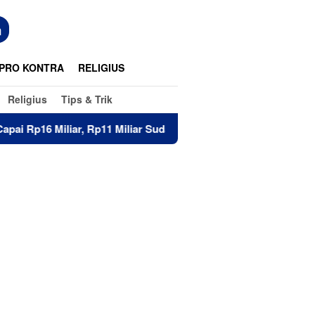
n
PRO KONTRA
RELIGIUS
Religius
Tips & Trik
1 Miliar Sudah Diterima 83 Warga
Di Hadapan Puluhan M