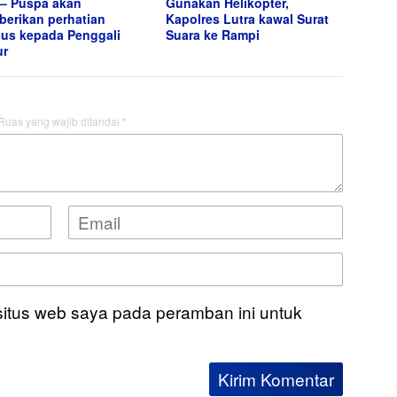
 – Puspa akan
Gunakan Helikopter,
erikan perhatian
Kapolres Lutra kawal Surat
us kepada Penggali
Suara ke Rampi
ur
Ruas yang wajib ditandai
*
situs web saya pada peramban ini untuk