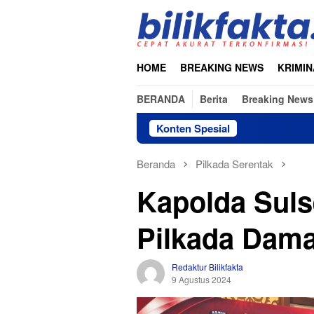
Loncat
ke
konten
HOME
BREAKING NEWS
KRIMIN
BERANDA
Berita
Breaking News
Konten Spesial
Beranda
Pilkada Serentak
Kapolda Sulse
Pilkada Dama
Redaktur Bilikfakta
9 Agustus 2024