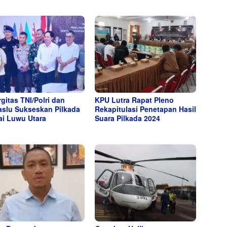
rgitas TNI/Polri dan
KPU Lutra Rapat Pleno
slu Sukseskan Pilkada
Rekapitulasi Penetapan Hasil
i Luwu Utara
Suara Pilkada 2024