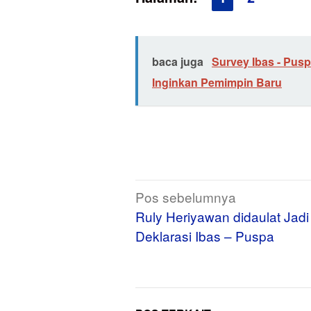
baca juga
Survey Ibas - Pusp
Inginkan Pemimpin Baru
Navigasi
Pos sebelumnya
pos
Ruly Heriyawan didaulat Jadi
Deklarasi Ibas – Puspa