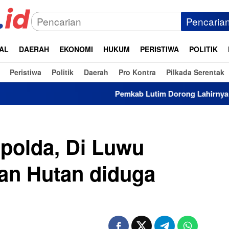
Pencaria
AL
DAERAH
EKONOMI
HUKUM
PERISTIWA
POLITIK
Peristiwa
Politik
Daerah
Pro Kontra
Pilkada Serentak
Pemkab Lutim Dorong Lahirnya Wirausaha Mud
polda, Di Luwu
an Hutan diduga