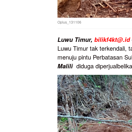
Oplus_131106
Luwu
Timur,
bilikf4kt@.id
Luwu Timur tak terkendali, t
menuju pintu Perbatasan Sul
diduga diperjualbelik
Malili