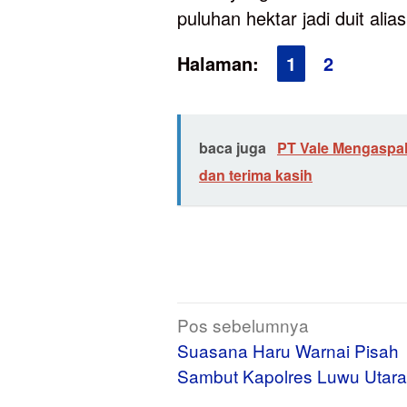
puluhan hektar jadi duit alias
Halaman:
1
2
baca juga
PT Vale Mengaspal 
dan terima kasih
Navigasi
Pos sebelumnya
pos
Suasana Haru Warnai Pisah
Sambut Kapolres Luwu Utara