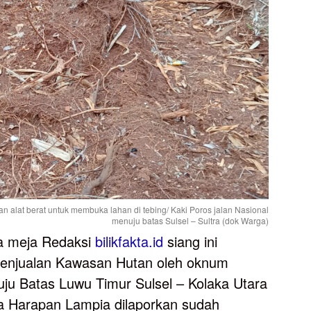
 alat berat untuk membuka lahan di tebing/ Kaki Poros jalan Nasional
menuju batas Sulsel – Sultra (dok Warga)
ma meja Redaksi
bilikfakta.id
siang ini
enjualan Kawasan Hutan oleh oknum
nuju Batas Luwu Timur Sulsel – Kolaka Utara
sa Harapan Lampia dilaporkan sudah