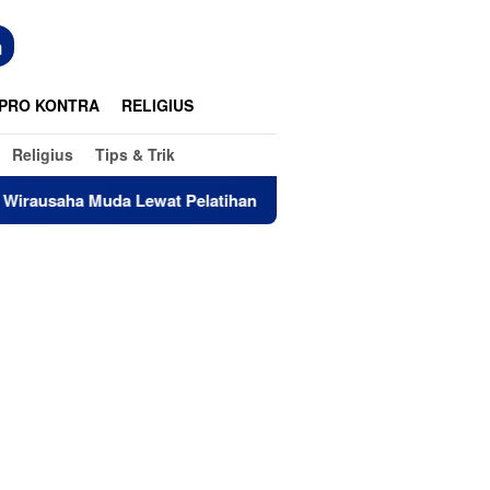
n
PRO KONTRA
RELIGIUS
Religius
Tips & Trik
a Lewat Pelatihan Kewirausahaan Pemula
Pemkab Luti