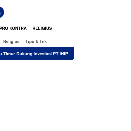
n
PRO KONTRA
RELIGIUS
Religius
Tips & Trik
stasi PT IHIP
Di Luwu Timur, Bayi yang Lahir di RS Wot