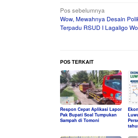
Navigasi
Pos sebelumnya
pos
Wow, Mewahnya Desain Polik
Terpadu RSUD I Lagaligo Wo
POS TERKAIT
Respon Cepat Aplikasi Lapor
Eko
Pak Bupati Soal Tumpukan
Luwu
Sampah di Tomoni
Pers
tahu