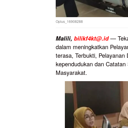
Oplus_16908288
— Teka
Malili,
bilikf4kt@.id
dalam meningkatkan Pelayan
terasa, Terbukti, Pelayana
kependudukan dan Catatan Si
Masyarakat.