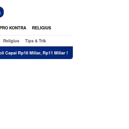
n
PRO KONTRA
RELIGIUS
Religius
Tips & Trik
Rp11 Miliar Sudah Diterima 83 Warga
Di Hadapan Puluha