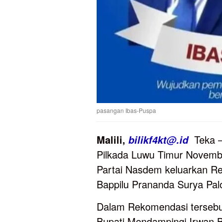
pasangan Ibas-Puspa
Malili,
Teka – 
bilikf4kt@.id
Pilkada Luwu Timur Novemb
Partai Nasdem keluarkan Re
Bappilu Prananda Surya Palo
Dalam Rekomendasi tersebut
Bupati Mendampingi Irwan B