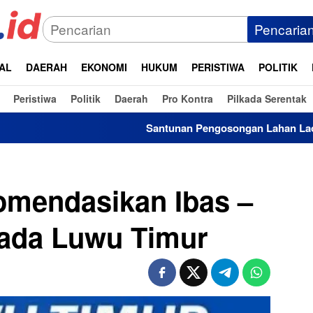
Pencaria
AL
DAERAH
EKONOMI
HUKUM
PERISTIWA
POLITIK
Peristiwa
Politik
Daerah
Pro Kontra
Pilkada Serentak
Santunan Pengosongan Lahan Laoli Capai Rp16 Miliar, 
mendasikan Ibas –
kada Luwu Timur