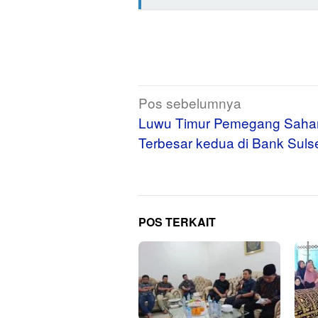
Navigasi
Pos sebelumnya
pos
Luwu Timur Pemegang Sah
Terbesar kedua di Bank Suls
POS TERKAIT