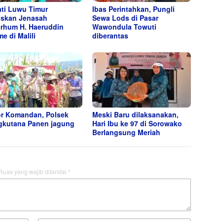
ti Luwu Timur
Ibas Perintahkan, Pungli
skan Jenasah
Sewa Lods di Pasar
rhum H. Haeruddin
Wawondula Towuti
e di Malili
diberantas
r Komandan, Polsek
Meski Baru dilaksanakan,
kutana Panen jagung
Hari Ibu ke 97 di Sorowako
Berlangsung Meriah
Ruas yang wajib ditandai
*