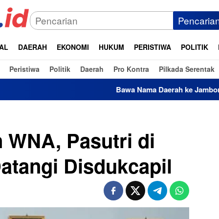
Pencaria
AL
DAERAH
EKONOMI
HUKUM
PERISTIWA
POLITIK
Peristiwa
Politik
Daerah
Pro Kontra
Pilkada Serentak
Bawa Nama Daerah ke Jambore Nasional XII,
 WNA, Pasutri di
atangi Disdukcapil