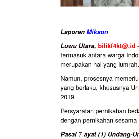
Laporan
Mikson
bilikf4kt@.id
—
Luwu
Utara,
termasuk antara warga Indo
merupakan hal yang lumrah
Namun, prosesnya memerluk
yang berlaku, khususnya U
2019.
Persyaratan pernikahan be
dengan pernikahan sesama 
7
Pasal
ayat
(1)
Undang-U