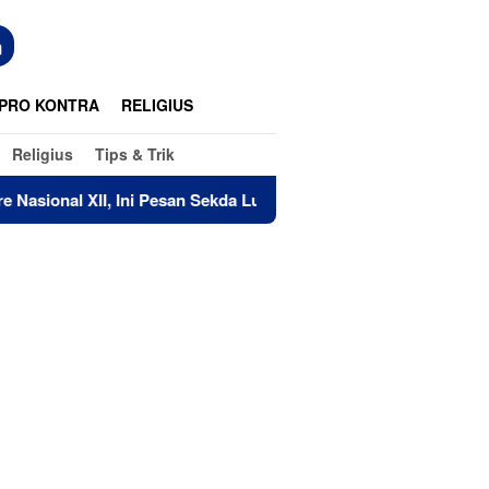
n
PRO KONTRA
RELIGIUS
Religius
Tips & Trik
 Ini Pesan Sekda Luwu Timur
Lindungi dan Cegah Klaim