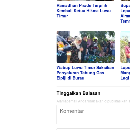
Ramadhan Pirade Terpilih
Bupa
Kembali Ketua Hikma Luwu
Lepa
Timur
Alma
Temm
Wabup Luwu Timur Saksikan
Lapo
Penyaluran Tabung Gas
Mang
Elpiji di Burau
Lagi
Tinggalkan Balasan
Alamat email Anda tidak akan dipublikasikan.