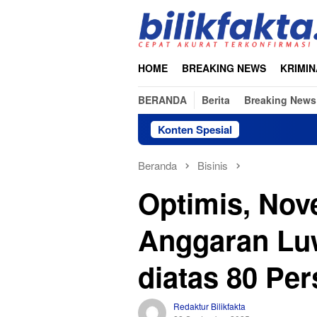
Loncat
ke
konten
HOME
BREAKING NEWS
KRIMIN
BERANDA
Berita
Breaking News
Konten Spesial
Beranda
Bisinis
Optimis, No
Anggaran Lu
diatas 80 Pe
Redaktur Bilikfakta