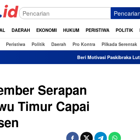
Pencaria
AL
DAERAH
EKONOMI
HUKUM
PERISTIWA
POLITIK
Peristiwa
Politik
Daerah
Pro Kontra
Pilkada Serentak
Beri Motivasi Paskibraka Lutim, Bupati 
vember Serapan
wu Timur Capai
rsen