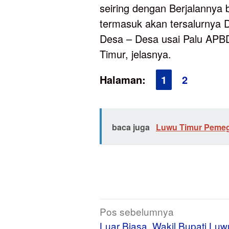
seiring dengan Berjalannya 
termasuk akan tersalurnya
Desa – Desa usai Palu APB
Timur, jelasnya.
Halaman:
1
2
baca juga
Luwu Timur Pemeg
Navigasi
Pos sebelumnya
pos
Luar Biasa, Wakil Bupati Luw