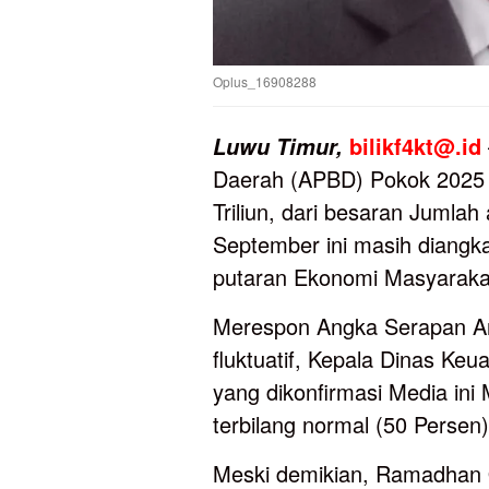
Oplus_16908288
bilikf4kt@.id
Luwu
Timur,
Daerah (APBD) Pokok 2025 
Triliun, dari besaran Jumla
September ini masih diangka 
putaran Ekonomi Masyaraka
Merespon Angka Serapan An
fluktuatif, Kepala Dinas K
yang dikonfirmasi Media ini
terbilang normal (50 Persen)
Meski demikian, Ramadhan 