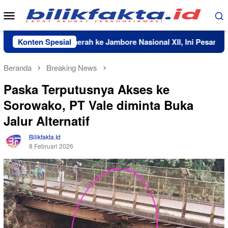
Loncat
Menu
ke
Mobile
konten
Bawa Nama Daerah ke Jambore Nasional XII, Ini Pesan Sekda 
Konten Spesial
Beranda
Breaking News
Paska Terputusnya Akses ke
Sorowako, PT Vale diminta Buka
Jalur Alternatif
Bilikfakta.id
8 Februari 2026