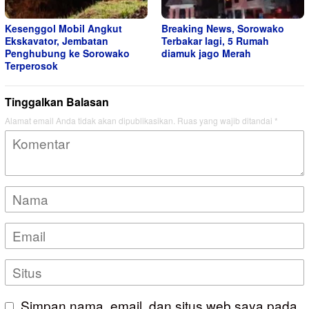
Kesenggol Mobil Angkut
Breaking News, Sorowako
Ekskavator, Jembatan
Terbakar lagi, 5 Rumah
Penghubung ke Sorowako
diamuk jago Merah
Terperosok
Tinggalkan Balasan
Alamat email Anda tidak akan dipublikasikan.
Ruas yang wajib ditandai
*
Simpan nama, email, dan situs web saya pada