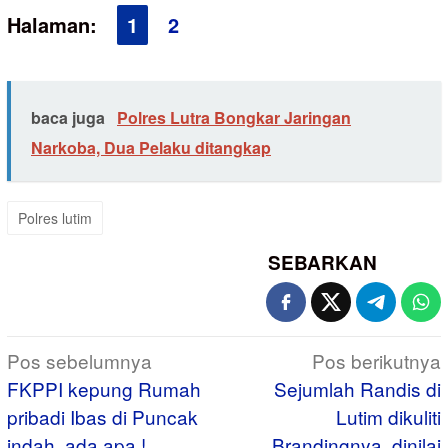
Halaman:
1
2
baca juga
Polres Lutra Bongkar Jaringan
Narkoba, Dua Pelaku ditangkap
Polres lutim
SEBARKAN
Navigasi
Pos sebelumnya
Pos berikutnya
pos
FKPPI kepung Rumah
Sejumlah Randis di
pribadi Ibas di Puncak
Lutim dikuliti
indah, ada apa !
Brandingnya, dinilai