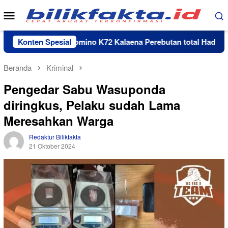
Loncat
Menu
ke
Mobile
konten
Turnamen Domino K72 Kalaena Perebutan total Hadiah Rp 35
Konten Spesial
Beranda
Kriminal
Pengedar Sabu Wasuponda
diringkus, Pelaku sudah Lama
Meresahkan Warga
Redaktur Bilikfakta
21 Oktober 2024