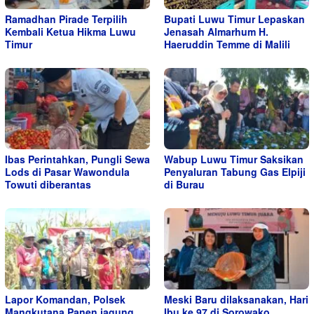
Ramadhan Pirade Terpilih
Bupati Luwu Timur Lepaskan
Kembali Ketua Hikma Luwu
Jenasah Almarhum H.
Timur
Haeruddin Temme di Malili
Ibas Perintahkan, Pungli Sewa
Wabup Luwu Timur Saksikan
Lods di Pasar Wawondula
Penyaluran Tabung Gas Elpiji
Towuti diberantas
di Burau
Lapor Komandan, Polsek
Meski Baru dilaksanakan, Hari
Mangkutana Panen jagung
Ibu ke 97 di Sorowako