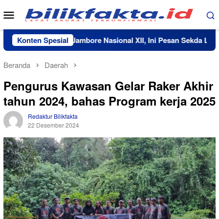
Loncat
Menu
ke
Mobile
konten
 Daerah ke Jambore Nasional XII, Ini Pesan Sekda Luwu Timur
Konten Spesial
Beranda
Daerah
Pengurus Kawasan Gelar Raker Akhir
tahun 2024, bahas Program kerja 2025
Redaktur Bilikfakta
22 Desember 2024