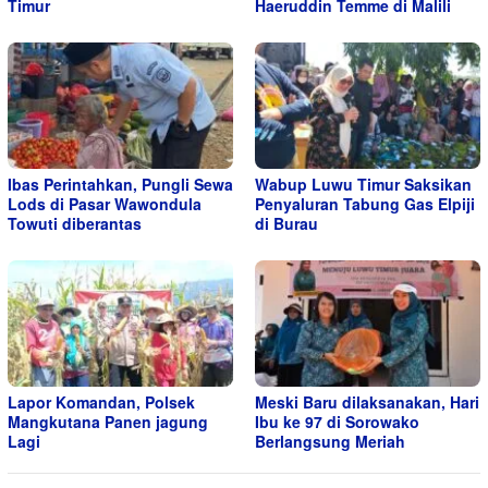
Timur
Haeruddin Temme di Malili
Ibas Perintahkan, Pungli Sewa
Wabup Luwu Timur Saksikan
Lods di Pasar Wawondula
Penyaluran Tabung Gas Elpiji
Towuti diberantas
di Burau
Lapor Komandan, Polsek
Meski Baru dilaksanakan, Hari
Mangkutana Panen jagung
Ibu ke 97 di Sorowako
Lagi
Berlangsung Meriah