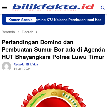
Loncat
Menu
ke
Mobile
konten
Turnamen Domino K72 Kalaena Perebutan total Hadiah Rp 35
Konten Spesial
Beranda
Daerah
Pertandingan Domino dan
Pembuatan Sumur Bor ada di Agenda
HUT Bhayangkara Polres Luwu Timur
Redaktur Bilikfakta
14 Juni 2024