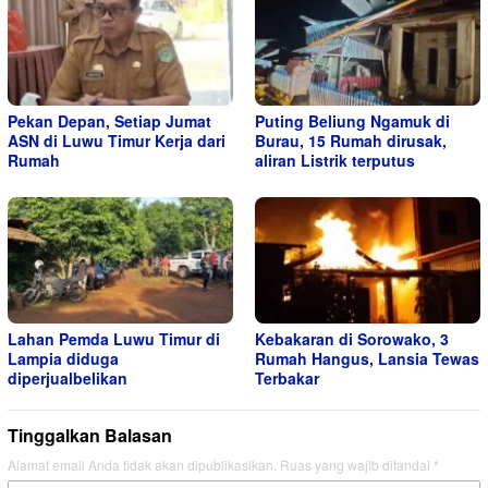
Pekan Depan, Setiap Jumat
Puting Beliung Ngamuk di
ASN di Luwu Timur Kerja dari
Burau, 15 Rumah dirusak,
Rumah
aliran Listrik terputus
Lahan Pemda Luwu Timur di
Kebakaran di Sorowako, 3
Lampia diduga
Rumah Hangus, Lansia Tewas
diperjualbelikan
Terbakar
Tinggalkan Balasan
Alamat email Anda tidak akan dipublikasikan.
Ruas yang wajib ditandai
*