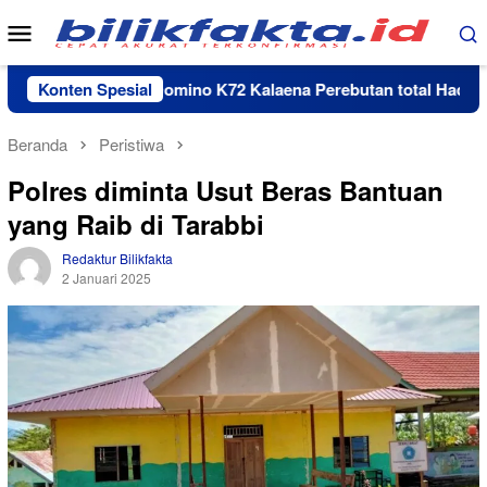
Loncat
Menu
ke
Mobile
konten
Turnamen Domino K72 Kalaena Perebutan total Hadiah Rp 3
Konten Spesial
Beranda
Peristiwa
Polres diminta Usut Beras Bantuan
yang Raib di Tarabbi
Redaktur Bilikfakta
2 Januari 2025