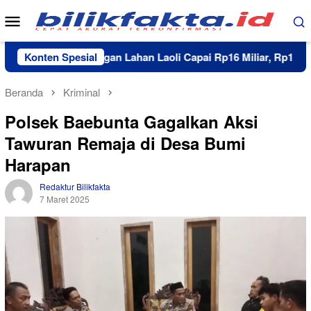
Loncat
Menu
ke
Mobile
konten
nan Pengosongan Lahan Laoli Capai Rp16 Miliar, Rp11 Miliar S
Konten Spesial
Beranda
Kriminal
Polsek Baebunta Gagalkan Aksi
Tawuran Remaja di Desa Bumi
Harapan
Redaktur Bilikfakta
7 Maret 2025