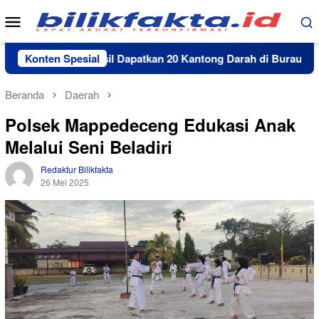
Loncat
Menu
ke
Mobile
konten
 Timur berhasil Dapatkan 20 Kantong Darah di Burau
Konten Spesial
S
Beranda
Daerah
Polsek Mappedeceng Edukasi Anak
Melalui Seni Beladiri
Redaktur Bilikfakta
26 Mei 2025