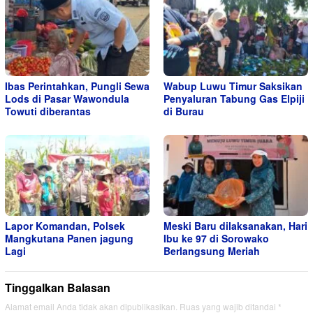
Ibas Perintahkan, Pungli Sewa
Wabup Luwu Timur Saksikan
Lods di Pasar Wawondula
Penyaluran Tabung Gas Elpiji
Towuti diberantas
di Burau
Lapor Komandan, Polsek
Meski Baru dilaksanakan, Hari
Mangkutana Panen jagung
Ibu ke 97 di Sorowako
Lagi
Berlangsung Meriah
Tinggalkan Balasan
Alamat email Anda tidak akan dipublikasikan.
Ruas yang wajib ditandai
*