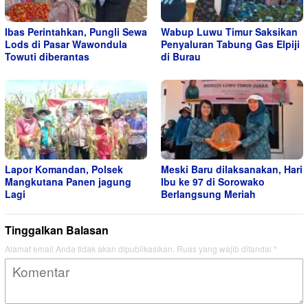
Ibas Perintahkan, Pungli Sewa
Wabup Luwu Timur Saksikan
Lods di Pasar Wawondula
Penyaluran Tabung Gas Elpiji
Towuti diberantas
di Burau
Lapor Komandan, Polsek
Meski Baru dilaksanakan, Hari
Mangkutana Panen jagung
Ibu ke 97 di Sorowako
Lagi
Berlangsung Meriah
Tinggalkan Balasan
Alamat email Anda tidak akan dipublikasikan.
Ruas yang wajib ditandai
*