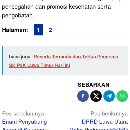
pencegahan dan promosi kesehatan serta
pengobatan.
Halaman:
1
2
baca juga
Peserta Termuda dan Tertua Penerima
SK P3K Luwu Timur Hari ini
SEBARKAN
Navigasi
Pos sebelumnya
Pos berikutnya
pos
Enam Penyabung
DPRD Luwu Utara
Ayam di Sukamaju
Gelar Paripurna RPJPD