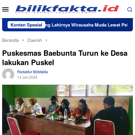
Loncat
Menu
ke
Mobile
konten
b Lutim Dorong Lahirnya Wirausaha Muda Lewat Pelatihan Ke
Konten Spesial
Beranda
Daerah
Puskesmas Baebunta Turun ke Desa
lakukan Puskel
Redaktur Bilikfakta
14 Juli 2024