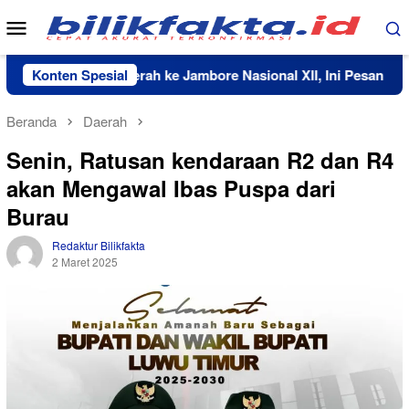
Loncat
Menu
ke
Mobile
konten
Bawa Nama Daerah ke Jambore Nasional XII, Ini Pesan Sekda L
Konten Spesial
Beranda
Daerah
Senin, Ratusan kendaraan R2 dan R4
akan Mengawal Ibas Puspa dari
Burau
Redaktur Bilikfakta
2 Maret 2025