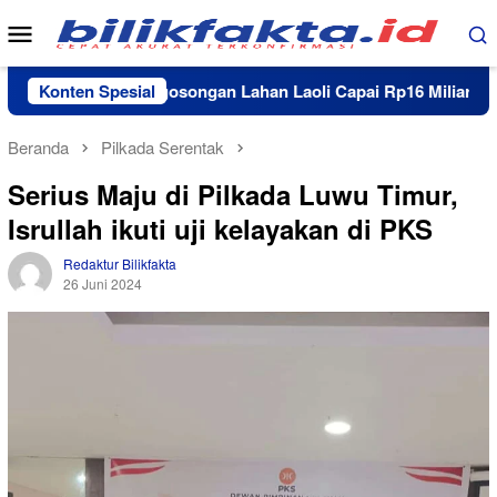
Loncat
Menu
ke
Mobile
konten
Santunan Pengosongan Lahan Laoli Capai Rp16 Miliar, Rp11 Mi
Konten Spesial
Beranda
Pilkada Serentak
Serius Maju di Pilkada Luwu Timur,
Isrullah ikuti uji kelayakan di PKS
Redaktur Bilikfakta
26 Juni 2024