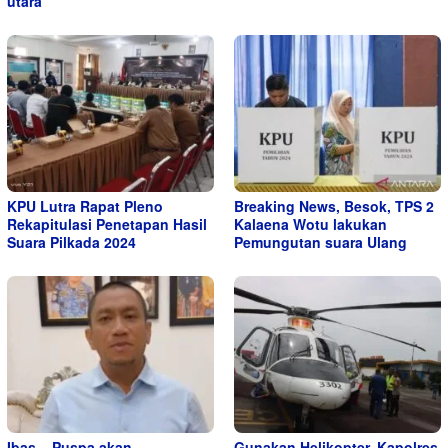
utara
KPU Lutra Rapat Pleno
Breaking News, Besok, TPS 2
Rekapitulasi Penetapan Hasil
Kalaena Wotu lakukan
Suara Pilkada 2024
Pemungutan suara Ulang
Ibas – Puspa akan
Gunakan Helikopter, Kapolres