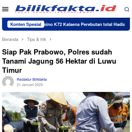
Loncat
Menu
ke
Mobile
konten
Turnamen Domino K72 Kalaena Perebutan total Hadiah Rp 35 jut
Konten Spesial
Beranda
Tips & trik
Siap Pak Prabowo, Polres sudah
Tanami Jagung 56 Hektar di Luwu
Timur
Redaktur Bilikfakta
21 Januari 2025