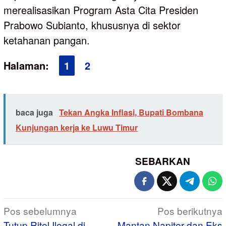
merealisasikan Program Asta Cita Presiden
Prabowo Subianto, khususnya di sektor
ketahanan pangan.
Halaman:
1
2
baca juga
Tekan Angka Inflasi, Bupati Bombana
Kunjungan kerja ke Luwu Timur
SEBARKAN
Navigasi
Pos sebelumnya
Pos berikutnya
pos
Tutup Ritel Ilegal di
Mantan Napiter dan Eks