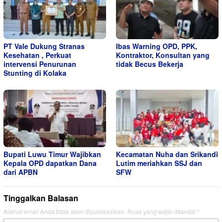
PT Vale Dukung Stranas
Ibas Warning OPD, PPK,
Kesehatan , Perkuat
Kontraktor, Konsultan yang
intervensi Penurunan
tidak Becus Bekerja
Stunting di Kolaka
Bupati Luwu Timur Wajibkan
Kecamatan Nuha dan Srikandi
Kepala OPD dapatkan Dana
Lutim meriahkan SSJ dan
dari APBN
SFW
Tinggalkan Balasan
Alamat email Anda tidak akan dipublikasikan.
Ruas yang wajib ditandai
*