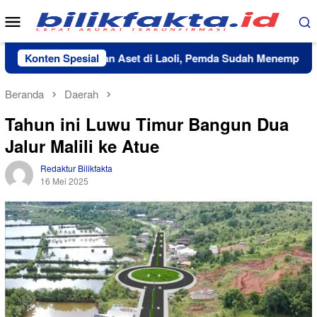
Loncat
Menu
ke
Mobile
konten
ebelum Penertiban Aset di Laoli, Pemda Sudah Menempuh Selu
Konten Spesial
Beranda
Daerah
Tahun ini Luwu Timur Bangun Dua
Jalur Malili ke Atue
Redaktur Bilikfakta
16 Mei 2025