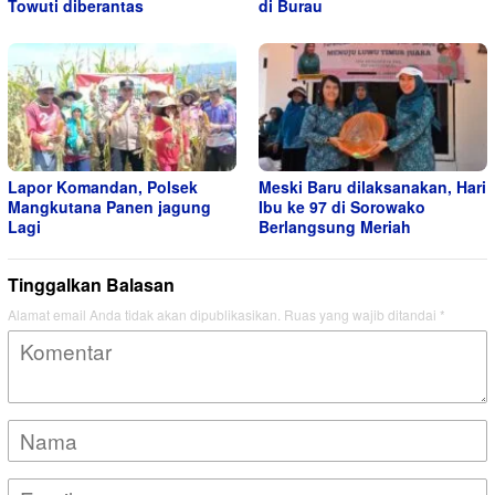
Towuti diberantas
di Burau
Lapor Komandan, Polsek
Meski Baru dilaksanakan, Hari
Mangkutana Panen jagung
Ibu ke 97 di Sorowako
Lagi
Berlangsung Meriah
Tinggalkan Balasan
Alamat email Anda tidak akan dipublikasikan.
Ruas yang wajib ditandai
*