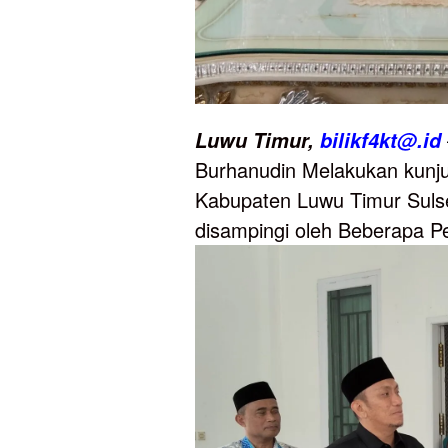
Luwu
Timur,
bilikf4kt@.id
Burhanudin Melakukan kunjun
Kabupaten Luwu Timur Sulse
disampingi oleh Beberapa P