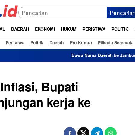
Pencaria
AL
DAERAH
EKONOMI
HUKUM
PERISTIWA
POLITIK
Peristiwa
Politik
Daerah
Pro Kontra
Pilkada Serentak
Bawa Nama Daerah ke Jambore Nasional XII, In
nflasi, Bupati
jungan kerja ke