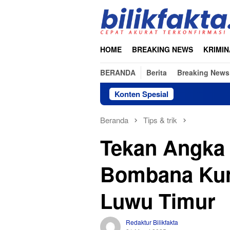
Loncat
ke
konten
HOME
BREAKING NEWS
KRIMIN
BERANDA
Berita
Breaking News
Konten Spesial
Beranda
Tips & trik
Tekan Angka I
Bombana Kun
Luwu Timur
Redaktur Bilikfakta