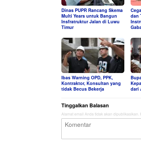
Dinas PUPR Rancang Skema
Cega
Multi Years untuk Bangun
dan 
Insfratruktur Jalan di Luwu
Inst
Timur
Gaba
Ibas Warning OPD, PPK,
Bupa
Kontraktor, Konsultan yang
Kepa
tidak Becus Bekerja
dari
Tinggalkan Balasan
Alamat email Anda tidak akan dipublikasikan.