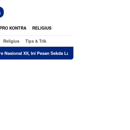
n
PRO KONTRA
RELIGIUS
Religius
Tips & Trik
i Pesan Sekda Luwu Timur
Lindungi dan Cegah Klaim Bu