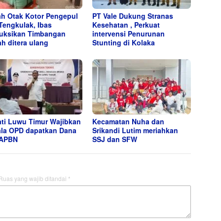
h Otak Kotor Pengepul
PT Vale Dukung Stranas
Tengkulak, Ibas
Kesehatan , Perkuat
ruksikan Timbangan
intervensi Penurunan
h ditera ulang
Stunting di Kolaka
ti Luwu Timur Wajibkan
Kecamatan Nuha dan
la OPD dapatkan Dana
Srikandi Lutim meriahkan
 APBN
SSJ dan SFW
Ruas yang wajib ditandai
*