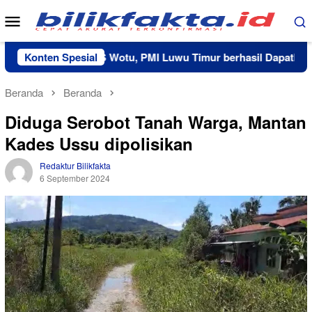
Loncat
Menu
ke
Mobile
konten
Kerja Sama RS Wotu, PMI Luwu Timur berhasil Dapatkan 20 Ka
Konten Spesial
Beranda
Beranda
Diduga Serobot Tanah Warga, Mantan
Kades Ussu dipolisikan
Redaktur Bilikfakta
6 September 2024