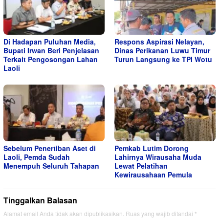
Di Hadapan Puluhan Media,
Respons Aspirasi Nelayan,
Bupati Irwan Beri Penjelasan
Dinas Perikanan Luwu Timur
Terkait Pengosongan Lahan
Turun Langsung ke TPI Wotu
Laoli
Sebelum Penertiban Aset di
Pemkab Lutim Dorong
Laoli, Pemda Sudah
Lahirnya Wirausaha Muda
Menempuh Seluruh Tahapan
Lewat Pelatihan
Kewirausahaan Pemula
Tinggalkan Balasan
Alamat email Anda tidak akan dipublikasikan.
Ruas yang wajib ditandai
*