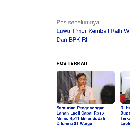
Navigasi
Pos sebelumnya
pos
Luwu Timur Kembali Raih 
Dari BPK RI
POS TERKAIT
Santunan Pengosongan
Di H
Lahan Laoli Capai Rp16
Bupa
Miliar, Rp11 Miliar Sudah
Terk
Diterima 83 Warga
Laol