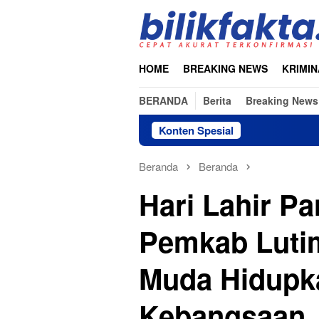
Loncat
ke
konten
HOME
BREAKING NEWS
KRIMIN
BERANDA
Berita
Breaking News
Konten Spesial
Beranda
Beranda
Hari Lahir Pa
Pemkab Lutim
Muda Hidupkan
Kebangsaan