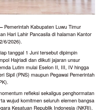
–
Pemerintah Kabupaten Luwu Timur
n Hari Lahir Pancasila di halaman Kantor
(2/6/2026).
iap tanggal 1 Juni tersebut dipimpin
ol Hajriadi dan diikuti jajaran unsur
mda Lutim mulai Eselon II, III, IV hingga
eri Sipil (PNS) maupun Pegawai Pemerintah
PK).
 momentum refleksi sekaligus penghormatan
erta wujud komitmen seluruh elemen bangsa
ara Kesatuan Republik Indonesia (NKRI).