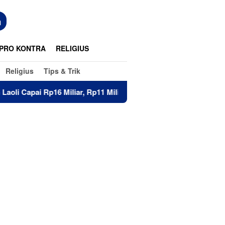
n
PRO KONTRA
RELIGIUS
Religius
Tips & Trik
6 Miliar, Rp11 Miliar Sudah Diterima 83 Warga
Di Hada