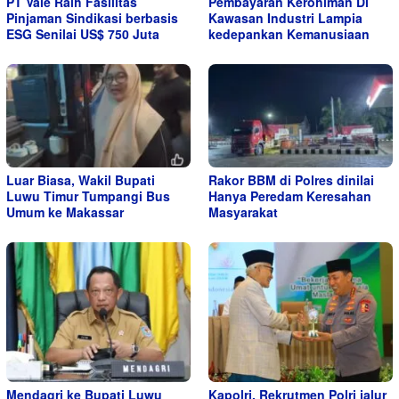
PT Vale Raih Fasilitas
Pembayaran Kerohiman Di
Pinjaman Sindikasi berbasis
Kawasan Industri Lampia
ESG Senilai US$ 750 Juta
kedepankan Kemanusiaan
Luar Biasa, Wakil Bupati
Rakor BBM di Polres dinilai
Luwu Timur Tumpangi Bus
Hanya Peredam Keresahan
Umum ke Makassar
Masyarakat
Mendagri ke Bupati Luwu
Kapolri, Rekrutmen Polri jalur