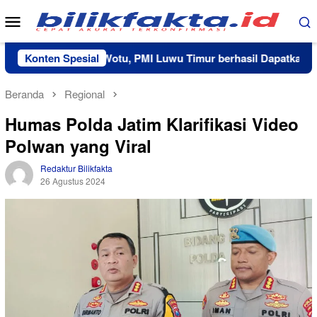
Loncat
Menu
ke
Mobile
konten
Kerja Sama RS Wotu, PMI Luwu Timur berhasil Dapatkan 20 Kan
Konten Spesial
Beranda
Regional
Humas Polda Jatim Klarifikasi Video
Polwan yang Viral
Redaktur Bilikfakta
26 Agustus 2024