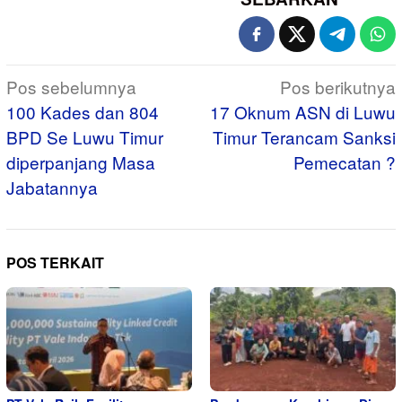
Navigasi
Pos sebelumnya
Pos berikutnya
pos
100 Kades dan 804
17 Oknum ASN di Luwu
BPD Se Luwu Timur
Timur Terancam Sanksi
diperpanjang Masa
Pemecatan ?
Jabatannya
POS TERKAIT