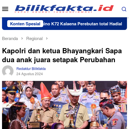
Loncat
Menu
ke
Mobile
konten
Turnamen Domino K72 Kalaena Perebutan total Hadiah Rp 35 ju
Konten Spesial
Beranda
Regional
Kapolri dan ketua Bhayangkari Sapa
dua anak juara setapak Perubahan
Redaktur Bilikfakta
24 Agustus 2024