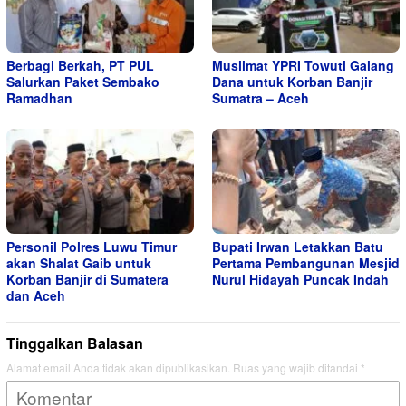
Berbagi Berkah, PT PUL
Muslimat YPRI Towuti Galang
Salurkan Paket Sembako
Dana untuk Korban Banjir
Ramadhan
Sumatra – Aceh
Personil Polres Luwu Timur
Bupati Irwan Letakkan Batu
akan Shalat Gaib untuk
Pertama Pembangunan Mesjid
Korban Banjir di Sumatera
Nurul Hidayah Puncak Indah
dan Aceh
Tinggalkan Balasan
Alamat email Anda tidak akan dipublikasikan.
Ruas yang wajib ditandai
*