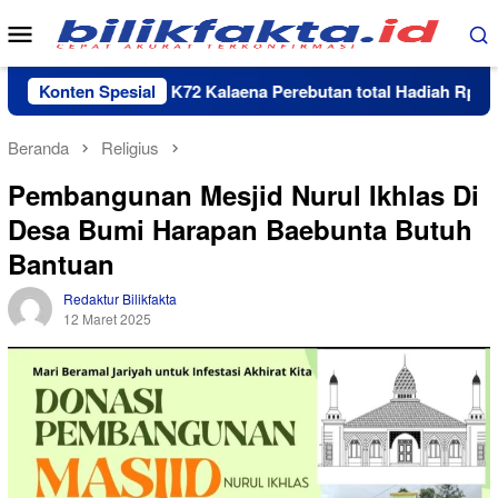
Loncat
Menu
ke
Mobile
konten
en Domino K72 Kalaena Perebutan total Hadiah Rp 35 juta
Konten Spesial
Beranda
Religius
Pembangunan Mesjid Nurul Ikhlas Di
Desa Bumi Harapan Baebunta Butuh
Bantuan
Redaktur Bilikfakta
12 Maret 2025