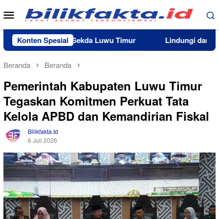
Loncat
Menu
ke
Mobile
konten
Ini Pesan Sekda Luwu Timur
Konten Spesial
Lindungi dan Cegah Klaim 
Beranda
Beranda
Pemerintah Kabupaten Luwu Timur
Tegaskan Komitmen Perkuat Tata
Kelola APBD dan Kemandirian Fiskal
Bilikfakta.id
6 Juli 2026