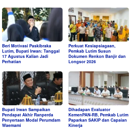
Beri Motivasi Paskibraka
Perkuat Kesiapsiagaan,
Lutim, Bupati Irwan: Tanggal
Pemkab Lutim Susun
17 Agustus Kalian Jadi
Dokumen Renkon Banjir dan
Perhatian
Longsor 2026
Bupati Irwan Sampaikan
Dihadapan Evaluator
Pendapat Akhir Ranperda
KemenPAN-RB, Pemkab Lutim
Penyertaan Modal Perumdam
Paparkan SAKIP dan Capaian
Waemami
Kinerja